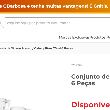
e GBarbosa e tenha muitas vantagens! É Grátis, 
Pesquise aqui por produto e/ou marca...
Termos mais buscados
Marcas Exclusivas
Produtos Pe
geladeira
nto de Xícaras Haus p/ Café c/ Pires 70ml 6 Peças
maquina lavar
fogao
1757964
café
Conjunto de 
cerveja
6 Peças
frango
leite
vinho
Disponíve
leite pó