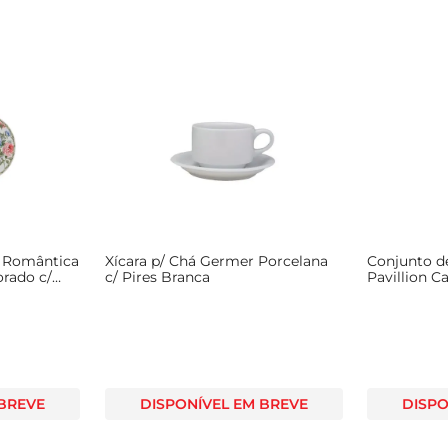
a Romântica
Xícara p/ Chá Germer Porcelana
Conjunto d
orado c/
c/ Pires Branca
Pavillion C
 BREVE
DISPONÍVEL EM BREVE
DISPO