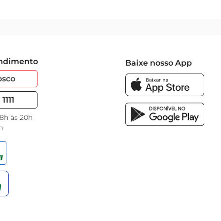
endimento
Baixe nosso App
osco
1111
 8h às 20h
h