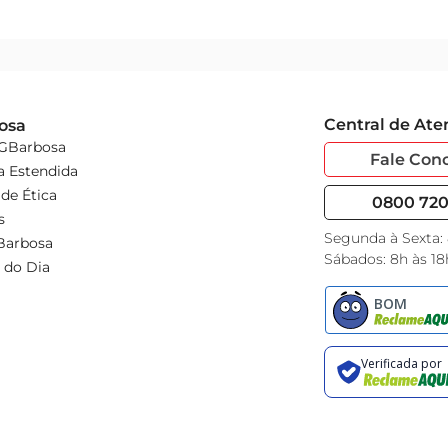
Central de At
osa
 GBarbosa
Fale Con
a Estendida
de Ética
0800 720 
s
Segunda à Sexta:
Barbosa
Sábados: 8h às 18
 do Dia