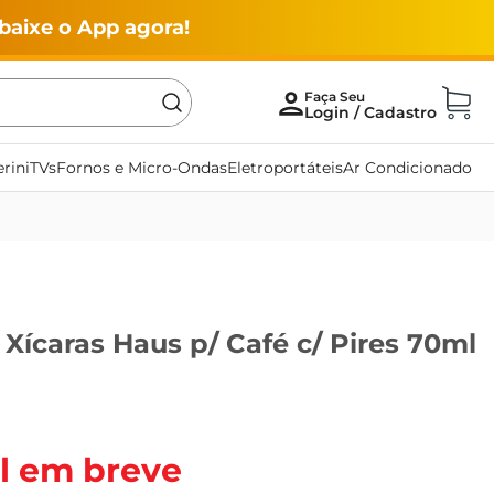
baixe o App agora!
rini
TVs
Fornos e Micro-Ondas
Eletroportáteis
Ar Condicionado
Xícaras Haus p/ Café c/ Pires 70ml
l em breve