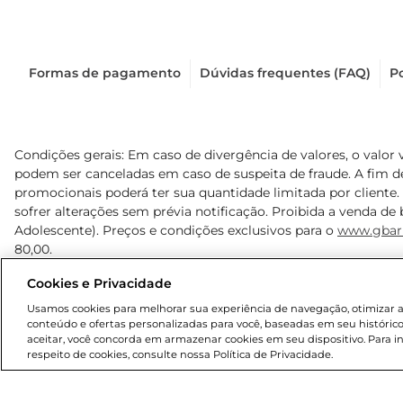
Formas de pagamento
Dúvidas frequentes (FAQ)
Po
Condições gerais: Em caso de divergência de valores, o valor 
podem ser canceladas em caso de suspeita de fraude. A fim 
promocionais poderá ter sua quantidade limitada por cliente.
sofrer alterações sem prévia notificação. Proibida a venda de b
Adolescente). Preços e condições exclusivos para o
www.gbar
80,00.
Cookies e Privacidade
© 2025 Copyright. Todos os direitos reservados Gbarbosa.
Usamos cookies para melhorar sua experiência de navegação, otimizar as 
conteúdo e ofertas personalizadas para você, baseadas em seu histórico
aceitar, você concorda em armazenar cookies em seu dispositivo. Para 
respeito de cookies, consulte nossa Política de Privacidade.
Cencosud Brasil Comercial SA.CNPJ sob n° 39.346.861/0350-3