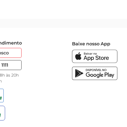
endimento
Baixe nosso App
osco
1111
 8h às 20h
h