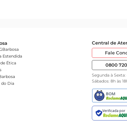
Central de At
osa
 GBarbosa
Fale Con
a Estendida
de Ética
0800 720 
s
Segunda à Sexta:
Barbosa
Sábados: 8h às 18
 do Dia