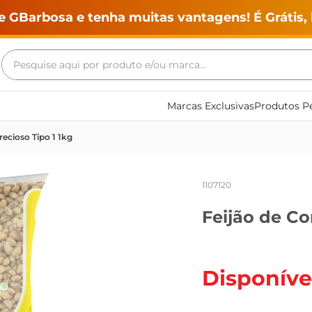
e GBarbosa e tenha muitas vantagens! É Grátis, 
Pesquise aqui por produto e/ou marca...
Termos mais buscados
Marcas Exclusivas
Produtos Pe
geladeira
recioso Tipo 1 1kg
maquina lavar
fogao
1107120
café
Feijão de Co
cerveja
frango
vinho
Disponíve
leite
tv