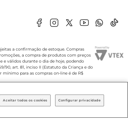
sujeitas a confirmação de estoque. Compras
s promoções, a compra de produtos com preços
e e válidos durante o dia de hoje, podendo
90, art. 81, inciso II (Estatuto da Criança e do
lor mínimo para as compras on-line é de R$
Aceitar todos os cookies
Configurar privacidade
Bairro Brooklin Paulista, na cidade de São Paulo - SP.