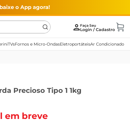
baixe o App agora!
rini
TVs
Fornos e Micro-Ondas
Eletroportáteis
Ar Condicionado
rda Precioso Tipo 1 1kg
l em breve