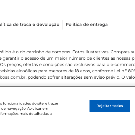
lítica de troca e devolução
Política de entrega
válido é o do carrinho de compras. Fotos ilustrativas. Compras 
de garantir o acesso de um maior número de clientes as nossa
 Os preços, ofertas e condições são exclusivos para o e-commerc
ebidas alcoólicas para menores de 18 anos, conforme Lei n.º 8069/
bosa.com.br
, podendo sofrer alterações sem aviso prévio. O va
funcionalidades do site, e trazer
Rejeitar todos
 de navegação. Ao clicar em
informações mais detalhadas a
8 . Sediada na Av. das Nações Unidas, 12.995, 21º andar, CEP: 04.578-000, 