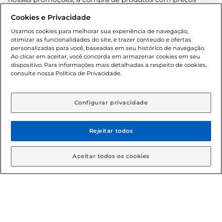
promocionais poderá ter sua quantidade limitada por
Cookies e Privacidade
cliente. Os preços, ofertas e condições são exclusivos para
o e-commerce e válidos durante o dia de hoje, podendo
Usamos cookies para melhorar sua experiência de navegação,
otimizar as funcionalidades do site, e trazer conteúdo e ofertas
sofrer alterações sem prévia notificação. Proibida a venda
personalizadas para você, baseadas em seu histórico de navegação.
de bebidas alcoólicas para menores de 18 anos, conforme
Ao clicar em aceitar, você concorda em armazenar cookies em seu
Lei n.º 8069/90, art. 81, inciso II (Estatuto da Criança e do
dispositivo. Para informações mais detalhadas a respeito de cookies,
Adolescente). Preços e condições exclusivos para o
consulte nossa Política de Privacidade.
www.gbarbosa.com.br
, podendo sofrer alterações sem
aviso prévio. O valor mínimo para as compras on-line é de
R$ 80,00.
Configurar privacidade
Rejeitar todos
© 2026 Copyright. Todos os direitos
reservados Gbarbosa.
Aceitar todos os cookies
Cencosud Brasil Comercial SA.CNPJ sob n° 39.346.861/0350-38 .
Sediada na Av. das Nações Unidas, 12.995, 21º andar, CEP:
04.578-000, Bairro Brooklin Paulista, na cidade de São Paulo -