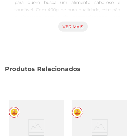
para quem busca um alimento saboroso e 
saudável. Com 400g de pura qualidade, este pão 
é elaborado com aveia, proporcionando uma 
textura macia e um sabor que agrada a todos. 
VER MAIS
Perfeito para o café da manhã ou lanche da tarde, 
ele se destaca por ser uma alternativa leve, ideal 
para quem deseja manter uma alimentação 
equilibrada sem abrir mão do prazer de comer 
bem.

Produtos Relacionados
Benefícios da aveia  

A aveia é conhecida por suas propriedades 
benéficas à saúde, sendo rica em fibras, vitaminas 
e minerais. O consumo regular de aveia 
podeajudar a melhorar a digestão, controlar o 
colesterol e proporcionar uma sensação de 
saciedade, auxiliando no controle do peso. Com o 
Pão Panevita, você incorpora todos esses 
benefícios de forma prática e deliciosa em sua 
rotina.
