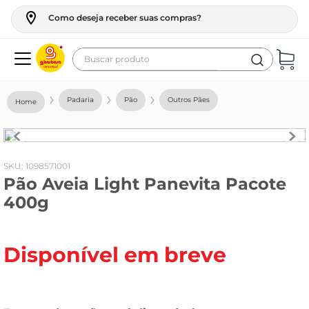
Como deseja receber suas compras?
Buscar produto
Termos mais buscados
Padaria
Pão
Outros Pães
geladeira
maquina lavar
fogao
:
1098571001
Pão Aveia Light Panevita Pacote
café
400g
cerveja
frango
Disponível em breve
leite
vinho
leite pó