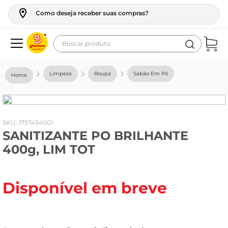
Como deseja receber suas compras?
Buscar produto
Termos mais buscados
Limpeza
Roupa
Sabão Em Pó
geladeira
maquina lavar
fogao
:
1757434001
SANITIZANTE PO BRILHANTE
café
400g, LIM TOT
cerveja
frango
Disponível em breve
leite
vinho
leite pó