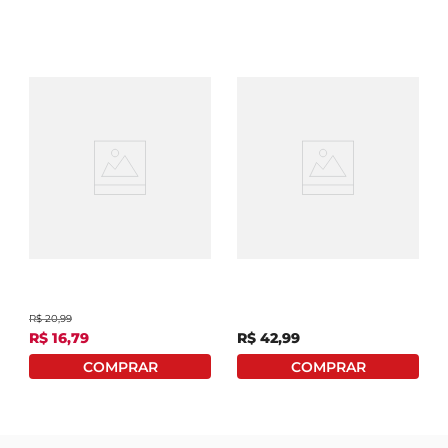
Sabão Em Pó Tixan Ypê
Lava-Roupas Em Pó
Maciez 1,6Kg
Brilhante Roupas
Brancas E Coloridas
LimpezaTotal Pacote
4Kg Tamanho Família
R$
20
,
99
R$
16
,
79
R$
42
,
99