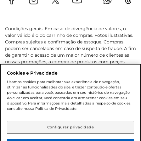
Condições gerais: Em caso de divergência de valores, o
valor válido é o do carrinho de compras. Fotos ilustrativas.
Compras sujeitas a confirmação de estoque. Compras
podem ser canceladas em caso de suspeita de fraude. A fim
de garantir o acesso de um maior número de clientes as
nossas promoções, a compra de produtos com preços
promocionais poderá ter sua quantidade limitada por
Cookies e Privacidade
cliente. Os preços, ofertas e condições são exclusivos para
o e-commerce e válidos durante o dia de hoje, podendo
Usamos cookies para melhorar sua experiência de navegação,
otimizar as funcionalidades do site, e trazer conteúdo e ofertas
sofrer alterações sem prévia notificação. Proibida a venda
personalizadas para você, baseadas em seu histórico de navegação.
de bebidas alcoólicas para menores de 18 anos, conforme
Ao clicar em aceitar, você concorda em armazenar cookies em seu
Lei n.º 8069/90, art. 81, inciso II (Estatuto da Criança e do
dispositivo. Para informações mais detalhadas a respeito de cookies,
Adolescente). Preços e condições exclusivos para o
consulte nossa Política de Privacidade.
www.gbarbosa.com.br
, podendo sofrer alterações sem
aviso prévio. O valor mínimo para as compras on-line é de
R$ 80,00.
Configurar privacidade