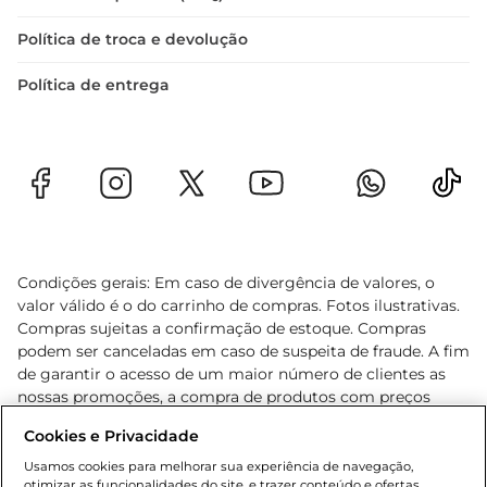
Política de troca e devolução
Política de entrega
Condições gerais: Em caso de divergência de valores, o
valor válido é o do carrinho de compras. Fotos ilustrativas.
Compras sujeitas a confirmação de estoque. Compras
podem ser canceladas em caso de suspeita de fraude. A fim
de garantir o acesso de um maior número de clientes as
nossas promoções, a compra de produtos com preços
promocionais poderá ter sua quantidade limitada por
Cookies e Privacidade
cliente. Os preços, ofertas e condições são exclusivos para
o e-commerce e válidos durante o dia de hoje, podendo
Usamos cookies para melhorar sua experiência de navegação,
otimizar as funcionalidades do site, e trazer conteúdo e ofertas