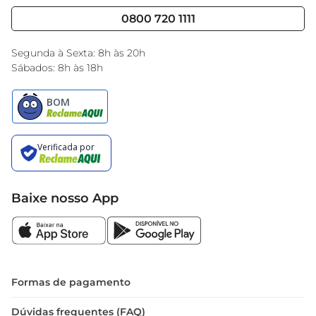
Cencosud Media
Blog GBarbosa
0800 720 1111
Black Friday
Encarte do Dia
Segunda à Sexta: 8h às 20h
Sábados: 8h às 18h
Baixe nosso App
Formas de pagamento
Dúvidas frequentes (FAQ)