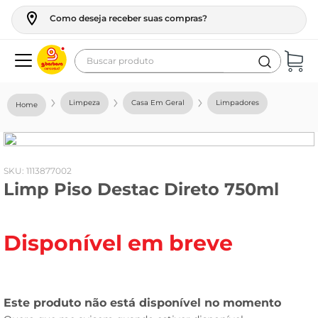
Como deseja receber suas compras?
Buscar produto
Termos mais buscados
Limpeza
Casa Em Geral
Limpadores
geladeira
maquina lavar
fogao
:
1113877002
Limp Piso Destac Direto 750ml
café
cerveja
Disponível em breve
frango
vinho
leite
tv