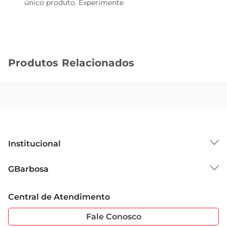
único produto. Experimente
Produtos Relacionados
Institucional
Sobre o GBarbosa
GBarbosa
Grupo Cencosud
Trabalhe Conosco
Cartão GBarbosa
Central de Atendimento
Sobre Privacidade
Garantia Estendida
Portal do Fornecedo
Código de Ética
Fale Conosco
Nossas Lojas
Serviços