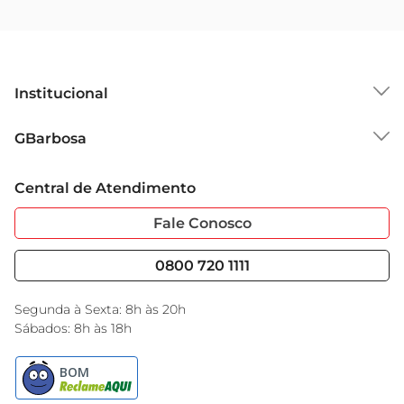
Institucional
Sobre o GBarbosa
GBarbosa
Grupo Cencosud
Trabalhe Conosco
Cartão GBarbosa
Central de Atendimento
Sobre Privacidade
Garantia Estendida
Portal do Fornecedo
Código de Ética
Fale Conosco
Nossas Lojas
Serviços
Cencosud Media
Blog GBarbosa
0800 720 1111
Black Friday
Encarte do Dia
Segunda à Sexta: 8h às 20h
Sábados: 8h às 18h