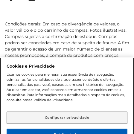
Condições gerais: Em caso de divergência de valores, o
valor válido é o do carrinho de compras. Fotos ilustrativas.
Compras sujeitas a confirmação de estoque. Compras
podem ser canceladas em caso de suspeita de fraude. A fim
de garantir o acesso de um maior número de clientes as
nossas promoções, a compra de produtos com preços
promocionais poderá ter sua quantidade limitada por
Cookies e Privacidade
cliente. Os preços, ofertas e condições são exclusivos para
o e-commerce e válidos durante o dia de hoje, podendo
Usamos cookies para melhorar sua experiência de navegação,
otimizar as funcionalidades do site, e trazer conteúdo e ofertas
sofrer alterações sem prévia notificação. Proibida a venda
personalizadas para você, baseadas em seu histórico de navegação.
de bebidas alcoólicas para menores de 18 anos, conforme
Ao clicar em aceitar, você concorda em armazenar cookies em seu
Lei n.º 8069/90, art. 81, inciso II (Estatuto da Criança e do
dispositivo. Para informações mais detalhadas a respeito de cookies,
Adolescente). Preços e condições exclusivos para o
consulte nossa Política de Privacidade.
www.gbarbosa.com.br
, podendo sofrer alterações sem
aviso prévio. O valor mínimo para as compras on-line é de
R$ 80,00.
Configurar privacidade