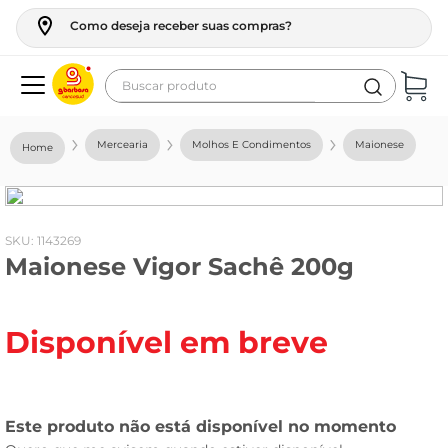
Como deseja receber suas compras?
Buscar produto
Termos mais buscados
Mercearia
Molhos E Condimentos
Maionese
geladeira
maquina lavar
fogao
:
1143269
Maionese Vigor Sachê 200g
café
cerveja
Disponível em breve
frango
leite
vinho
leite pó