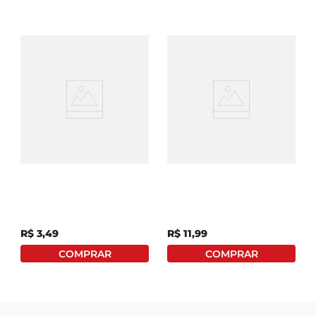
Maionese Quero Sachê
Maionese Hellmanns
200g
Tradicional Pote 250g
R$
3
,
49
R$
11
,
99