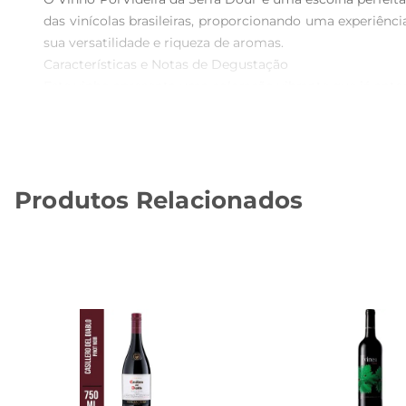
das vinícolas brasileiras, proporcionando uma experiênc
sua versatilidade e riqueza de aromas.

Características e Notas de Degustação  

Este vinho apresenta uma coloração vibrante que já ante
de sutis toques de especiarias que enriquecem seu perfil
em um final longo e agradável. É uma bebida que convida
Recomendações de Harmonização  

O Vinho Por Videira da Serra Dour é extremamente vers
Produtos Relacionados
massas ao molho de tomate e queijos curados. Para um
faz dele uma excelente opção para diferentes ocasiões, 
Compromisso com a Qualidade  

Produzido com uvas selecionadas e seguindo rigorosos p
produtos que respeitam a tradição e a cultura do vinho.
um produto final que é sinônimo de excelência.