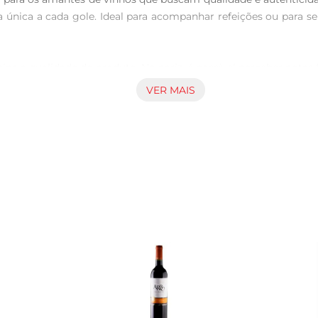
ia única a cada gole. Ideal para acompanhar refeições ou para s
cipa a qualidade do produto. No nariz, é possível perceber nota
 aromático. Na boca, a harmonização perfeita entre acidez e ta
VER MAIS
 a ser saboreada lentamente, permitindo que cada nuance se rev
átil e pode ser harmonizado com uma variedade de pratos. Ele 
 momento mais descontraído, experimente acompanhálo com pet
desde um jantar formal até um encontro casual com amigos.

adrões de qualidade, o Vinho Por Videira da Serra Dour refle
 Cada garrafa é resultado de um cuidadoso processo de vinificaç