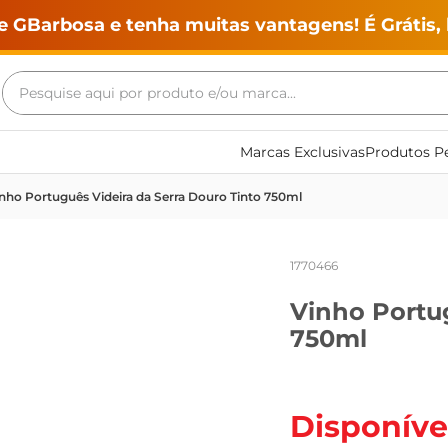
e GBarbosa e tenha muitas vantagens! É Grátis, 
Pesquise aqui por produto e/ou marca...
Termos mais buscados
Marcas Exclusivas
Produtos Pe
geladeira
nho Português Videira da Serra Douro Tinto 750ml
maquina lavar
fogao
1770466
café
Vinho Portug
cerveja
750ml
frango
leite
vinho
Disponíve
leite pó