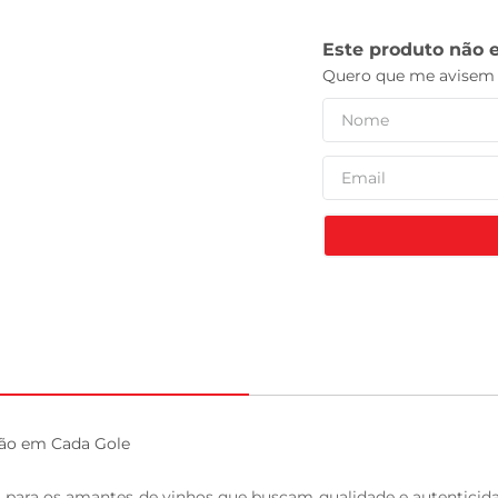
tv
ção em Cada Gole

 para os amantes de vinhos que buscam qualidade e autenticida