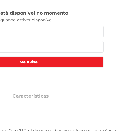
Me avise
Características
de. Com 750ml de puro sabor, este vinho traz a essência 