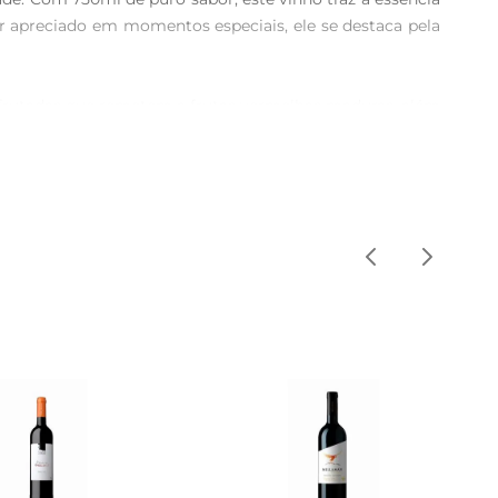
er apreciado em momentos especiais, ele se destaca pela 
s frutadas que remetem a frutas vermelhas maduras, além 
ninos proporciona uma sensação de equilíbrio, resultando 
ele.

combina perfeitamente com carnes vermelhas grelhadas, 
iscos como azeitonas e embutidos. Essa flexibilidade 
te o compromisso das vinícolas brasileiras em oferecer 
ão, que busca extrair o melhorde cada cacho, garantindo 