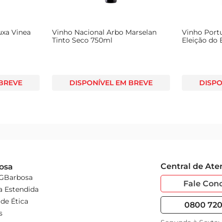
uxa Vinea
Vinho Nacional Arbo Marselan
Vinho Port
Tinto Seco 750ml
Eleição do
 BREVE
DISPONÍVEL EM BREVE
DISPO
Central de At
osa
 GBarbosa
Fale Con
a Estendida
de Ética
0800 720 
s