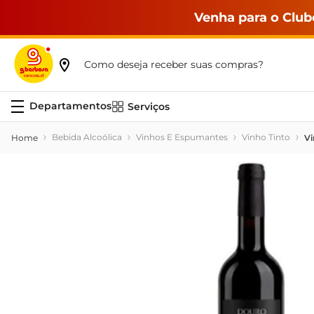
Venha para o Club
Como deseja receber suas compras?
Serviços
Bebida Alcoólica
Vinhos E Espumantes
Vinho Tinto
Vi