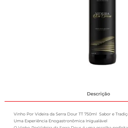
Descrição
Vinho Por Videira da Serra Dour TT 750ml  Sabor e Tradi
Uma Experiência Enogastronômica Inigualável  

O Vinho PorVideira da Serra Dour é uma escolha perfeita