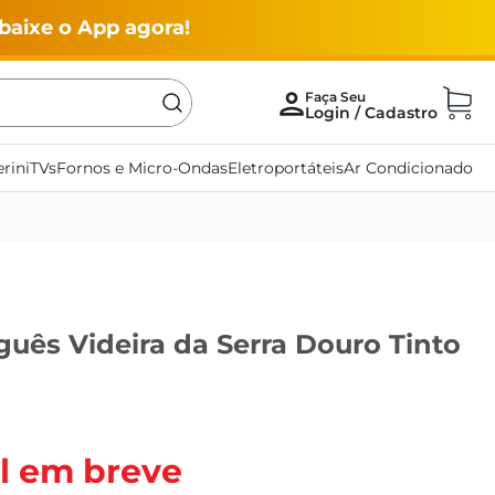
baixe o App agora!
rini
TVs
Fornos e Micro-Ondas
Eletroportáteis
Ar Condicionado
uês Videira da Serra Douro Tinto
l em breve