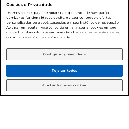
promocionais poderá ter sua quantidade limitada por
Cookies e Privacidade
cliente. Os preços, ofertas e condições são exclusivos para
o e-commerce e válidos durante o dia de hoje, podendo
Usamos cookies para melhorar sua experiência de navegação,
otimizar as funcionalidades do site, e trazer conteúdo e ofertas
sofrer alterações sem prévia notificação. Proibida a venda
personalizadas para você, baseadas em seu histórico de navegação.
de bebidas alcoólicas para menores de 18 anos, conforme
Ao clicar em aceitar, você concorda em armazenar cookies em seu
Lei n.º 8069/90, art. 81, inciso II (Estatuto da Criança e do
dispositivo. Para informações mais detalhadas a respeito de cookies,
Adolescente). Preços e condições exclusivos para o
consulte nossa Política de Privacidade.
www.gbarbosa.com.br
, podendo sofrer alterações sem
aviso prévio. O valor mínimo para as compras on-line é de
R$ 80,00.
Configurar privacidade
Rejeitar todos
© 2026 Copyright. Todos os direitos
reservados Gbarbosa.
Aceitar todos os cookies
Cencosud Brasil Comercial SA.CNPJ sob n° 39.346.861/0350-38 .
Sediada na Av. das Nações Unidas, 12.995, 21º andar, CEP:
04.578-000, Bairro Brooklin Paulista, na cidade de São Paulo -
SP.