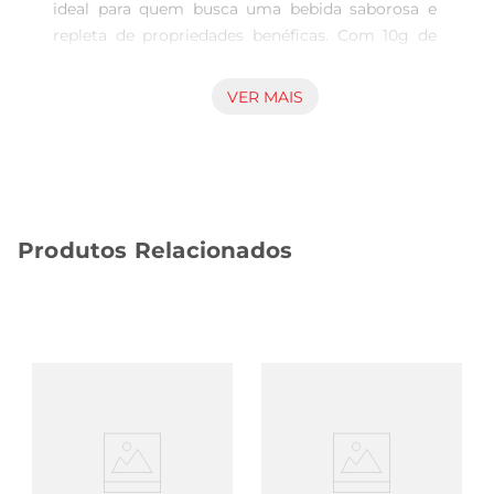
ideal para quem busca uma bebida saborosa e 
repleta de propriedades benéficas. Com 10g de 
folhas selecionadas, este chá proporciona uma 
experiência única, combinando o sabor 
VER MAIS
característico do boldo com a riqueza de outras 
ervas. É perfeito para ser degustado a qualquer 
hora do dia, seja para relaxar após uma refeição 
ou para aquecer os momentos de pausa.

Propriedades e Benefícios

Produtos Relacionados
O boldo é conhecido por suas propriedades 
digestivas, ajudando a aliviar desconfortos 
estomacais e promovendo o bemestar. A 
combinação com outras ervas potencializa esses 
efeitos, tornando o chá uma excelente opção para 
quem busca um suporte natural para a saúde 
digestiva. Além disso, o chá é uma alternativa 
refrescante e saudável para aqueles que desejam 
reduzir o consumo de bebidas açucaradas.

Preparo Simples e Prático
