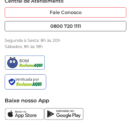
Central de Atendimento
Sobre Privacidade
Garantia Estendida
Portal do Fornecedo
Código de Ética
Fale Conosco
Nossas Lojas
Serviços
Cencosud Media
Blog GBarbosa
0800 720 1111
Black Friday
Encarte do Dia
Segunda à Sexta: 8h às 20h
Sábados: 8h às 18h
Baixe nosso App