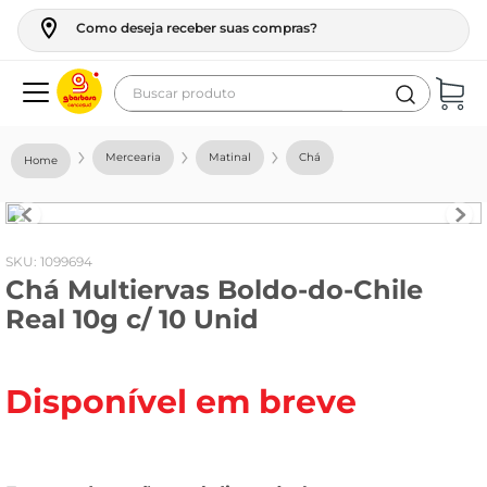
Como deseja receber suas compras?
Buscar produto
Termos mais buscados
Mercearia
Matinal
Chá
geladeira
maquina lavar
fogao
:
1099694
Chá Multiervas Boldo-do-Chile
café
Real 10g c/ 10 Unid
cerveja
frango
Disponível em breve
leite
vinho
leite pó