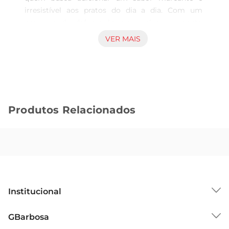
irresistível aos pratos do dia a dia. Com um 
processo de defumação que realça seu gosto 
característico, este bacon é perfeito para ser 
VER MAIS
utilizado em diversas preparações, desde um 
simples sanduíche até pratos maiselaborados, 
como massas e saladas. A versatilidade desse 
ingrediente permite que você crie combinações 
deliciosas e surpreendentes.

Produtos Relacionados
Qualidade que você pode confiar  

Produzido com carne suína selecionada, o Bacon 
Seara Defumado passa por rigorosos padrões de 
qualidade, garantindo um produto fresco e 
saboroso. A Seara é reconhecida no mercado 
brasileiro por seu compromisso com a excelência 
ea segurança alimentar, oferecendo produtos que 
Institucional
atendem às expectativas dos consumidores. Cada 
fatia é cuidadosamente cortada para 
Sobre o GBarbosa
GBarbosa
proporcionar a melhor experiência gastronômica.

Grupo Cencosud