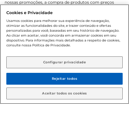
nossas promoções, a compra de produtos com preços
promocionais poderá ter sua quantidade limitada por
Cookies e Privacidade
cliente. Os preços, ofertas e condições são exclusivos para
o e-commerce e válidos durante o dia de hoje, podendo
Usamos cookies para melhorar sua experiência de navegação,
otimizar as funcionalidades do site, e trazer conteúdo e ofertas
sofrer alterações sem prévia notificação. Proibida a venda
personalizadas para você, baseadas em seu histórico de navegação.
de bebidas alcoólicas para menores de 18 anos, conforme
Ao clicar em aceitar, você concorda em armazenar cookies em seu
Lei n.º 8069/90, art. 81, inciso II (Estatuto da Criança e do
dispositivo. Para informações mais detalhadas a respeito de cookies,
Adolescente). Preços e condições exclusivos para o
consulte nossa Política de Privacidade.
www.gbarbosa.com.br
, podendo sofrer alterações sem
aviso prévio. O valor mínimo para as compras on-line é de
R$ 80,00.
Configurar privacidade
Rejeitar todos
© 2026 Copyright. Todos os direitos
reservados Gbarbosa.
Aceitar todos os cookies
Cencosud Brasil Comercial SA.CNPJ sob n° 39.346.861/0350-38 .
Sediada na Av. das Nações Unidas, 12.995, 21º andar, CEP:
04.578-000, Bairro Brooklin Paulista, na cidade de São Paulo -