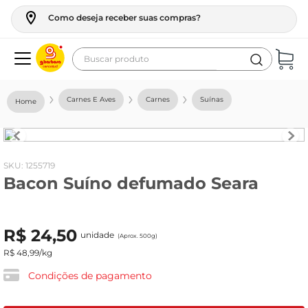
Como deseja receber suas compras?
Buscar produto
Termos mais buscados
Carnes E Aves
Carnes
Suínas
geladeira
maquina lavar
fogao
:
1255719
Bacon Suíno defumado Seara
café
cerveja
R$
24
,
50
frango
unidade
(Aprox. 500g)
R$
48
,
99
/kg
vinho
Condições de pagamento
leite
tv