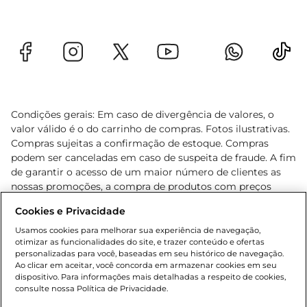
Condições gerais: Em caso de divergência de valores, o
valor válido é o do carrinho de compras. Fotos ilustrativas.
Compras sujeitas a confirmação de estoque. Compras
podem ser canceladas em caso de suspeita de fraude. A fim
de garantir o acesso de um maior número de clientes as
nossas promoções, a compra de produtos com preços
promocionais poderá ter sua quantidade limitada por
Cookies e Privacidade
cliente. Os preços, ofertas e condições são exclusivos para
o e-commerce e válidos durante o dia de hoje, podendo
Usamos cookies para melhorar sua experiência de navegação,
otimizar as funcionalidades do site, e trazer conteúdo e ofertas
sofrer alterações sem prévia notificação. Proibida a venda
personalizadas para você, baseadas em seu histórico de navegação.
de bebidas alcoólicas para menores de 18 anos, conforme
Ao clicar em aceitar, você concorda em armazenar cookies em seu
Lei n.º 8069/90, art. 81, inciso II (Estatuto da Criança e do
dispositivo. Para informações mais detalhadas a respeito de cookies,
Adolescente). Preços e condições exclusivos para o
consulte nossa Política de Privacidade.
www.gbarbosa.com.br
, podendo sofrer alterações sem