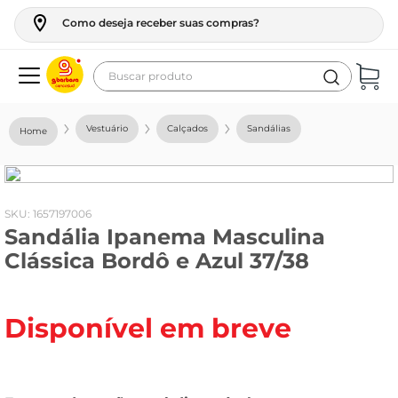
Como deseja receber suas compras?
Buscar produto
Termos mais buscados
Vestuário
Calçados
Sandálias
geladeira
maquina lavar
fogao
:
1657197006
Sandália Ipanema Masculina
café
Clássica Bordô e Azul 37/38
cerveja
frango
Disponível em breve
leite
vinho
leite pó