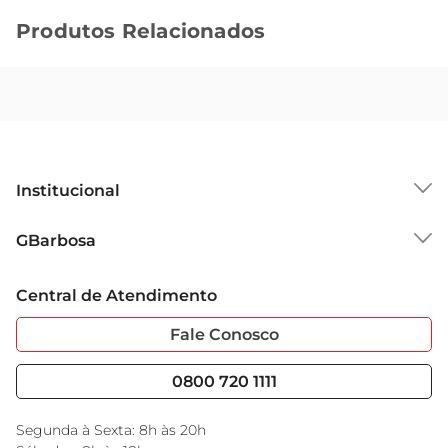
Produtos Relacionados
Institucional
Sobre o GBarbosa
GBarbosa
Grupo Cencosud
Trabalhe Conosco
Cartão GBarbosa
Central de Atendimento
Sobre Privacidade
Garantia Estendida
Portal do Fornecedo
Código de Ética
Fale Conosco
Nossas Lojas
Serviços
Cencosud Media
Blog GBarbosa
0800 720 1111
Black Friday
Encarte do Dia
Segunda à Sexta: 8h às 20h