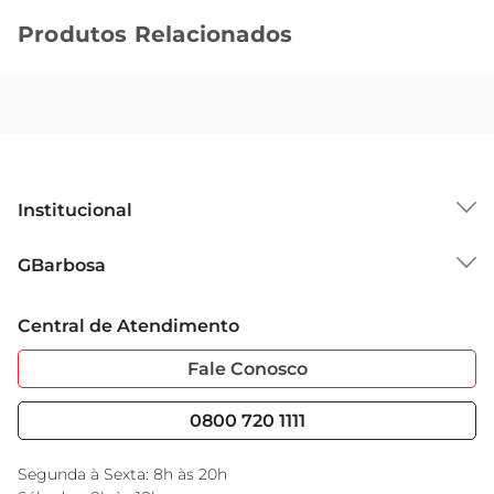
Produtos Relacionados
Institucional
Sobre o GBarbosa
GBarbosa
Grupo Cencosud
Trabalhe Conosco
Cartão GBarbosa
Central de Atendimento
Sobre Privacidade
Garantia Estendida
Portal do Fornecedo
Código de Ética
Fale Conosco
Nossas Lojas
Serviços
Cencosud Media
Blog GBarbosa
0800 720 1111
Black Friday
Encarte do Dia
Segunda à Sexta: 8h às 20h