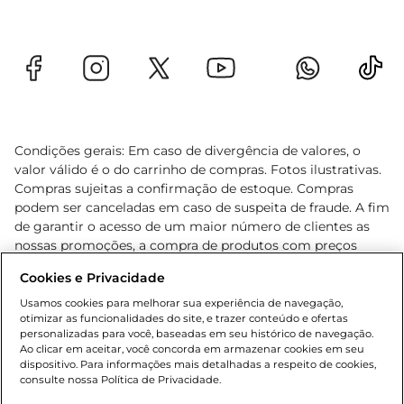
Condições gerais: Em caso de divergência de valores, o
valor válido é o do carrinho de compras. Fotos ilustrativas.
Compras sujeitas a confirmação de estoque. Compras
podem ser canceladas em caso de suspeita de fraude. A fim
de garantir o acesso de um maior número de clientes as
nossas promoções, a compra de produtos com preços
promocionais poderá ter sua quantidade limitada por
Cookies e Privacidade
cliente. Os preços, ofertas e condições são exclusivos para
o e-commerce e válidos durante o dia de hoje, podendo
Usamos cookies para melhorar sua experiência de navegação,
otimizar as funcionalidades do site, e trazer conteúdo e ofertas
sofrer alterações sem prévia notificação. Proibida a venda
personalizadas para você, baseadas em seu histórico de navegação.
de bebidas alcoólicas para menores de 18 anos, conforme
Ao clicar em aceitar, você concorda em armazenar cookies em seu
Lei n.º 8069/90, art. 81, inciso II (Estatuto da Criança e do
dispositivo. Para informações mais detalhadas a respeito de cookies,
Adolescente). Preços e condições exclusivos para o
consulte nossa Política de Privacidade.
www.gbarbosa.com.br
, podendo sofrer alterações sem