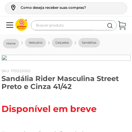
Como deseja receber suas compras?
Buscar produto
Termos mais buscados
Vestuário
Calçados
Sandálias
geladeira
maquina lavar
fogao
:
1751222002
Sandália Rider Masculina Street
café
Preto e Cinza 41/42
cerveja
frango
Disponível em breve
vinho
leite
tv