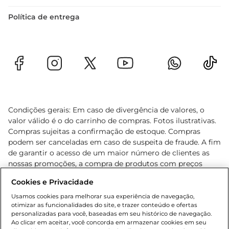
Política de entrega
Condições gerais: Em caso de divergência de valores, o
valor válido é o do carrinho de compras. Fotos ilustrativas.
Compras sujeitas a confirmação de estoque. Compras
podem ser canceladas em caso de suspeita de fraude. A fim
de garantir o acesso de um maior número de clientes as
nossas promoções, a compra de produtos com preços
promocionais poderá ter sua quantidade limitada por
Cookies e Privacidade
cliente. Os preços, ofertas e condições são exclusivos para
o e-commerce e válidos durante o dia de hoje, podendo
Usamos cookies para melhorar sua experiência de navegação,
otimizar as funcionalidades do site, e trazer conteúdo e ofertas
sofrer alterações sem prévia notificação. Proibida a venda
personalizadas para você, baseadas em seu histórico de navegação.
de bebidas alcoólicas para menores de 18 anos, conforme
Ao clicar em aceitar, você concorda em armazenar cookies em seu
Lei n.º 8069/90, art. 81, inciso II (Estatuto da Criança e do