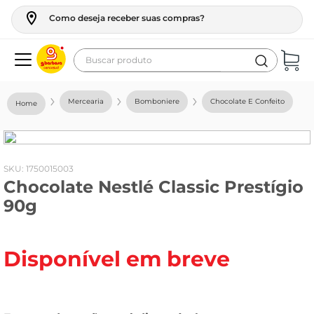
Como deseja receber suas compras?
Buscar produto
Termos mais buscados
Mercearia
Bomboniere
Chocolate E Confeito
geladeira
maquina lavar
fogao
:
1750015003
Chocolate Nestlé Classic Prestígio
café
90g
cerveja
frango
Disponível em breve
leite
vinho
leite pó