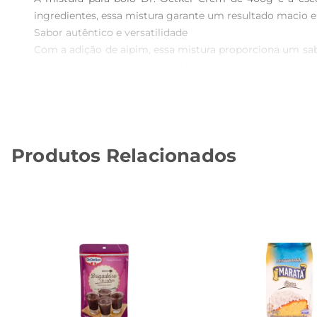
ingredientes, essa mistura garante um resultado macio e d
Sabor autêntico e versatilidade  

Com a adição de aipim, essa mistura proporciona um sabo
para diversas receitas, podendo adicionar ingredientes c
Fácil preparo para todos  

O preparo é simples e rápido, ideal para quem tem uma 
pouco tempo, você terá um bolo quentinho e saboroso, pro
Especificações do produto  

Produtos Relacionados
A mistura para bolo Dr. Oetker Crem vem em uma embala
garante a qualidade e o sabor do produto por mais tempo
Com a mistura para bolo Dr. Oetker Crem, você transfor