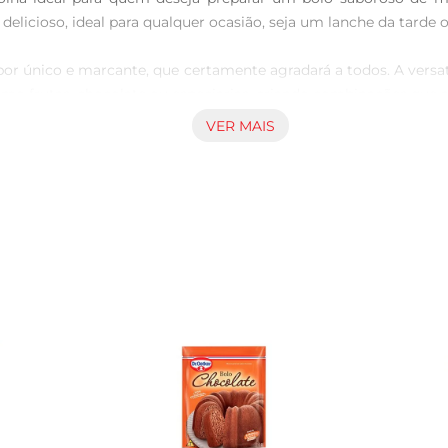
elicioso, ideal para qualquer ocasião, seja um lanche da tarde o
r único e marcante, que certamente agradará a todos. A versat
omo frutas, chocolate ou especiarias, criando combinações que a
VER MAIS
rotina agitada. Basta seguir as instruções da embalagem, adic
nto para ser servido e apreciado.

gem de 400g, ideal para preparar um bolo de tamanho médio. A
.

ma momentos simples em grandes celebrações, trazendo sabor e 