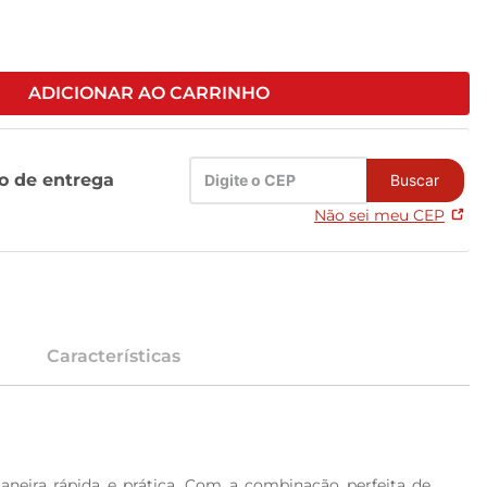
ADICIONAR AO CARRINHO
zo de entrega
Buscar
Não sei meu CEP
Características
neira rápida e prática. Com a combinação perfeita de 