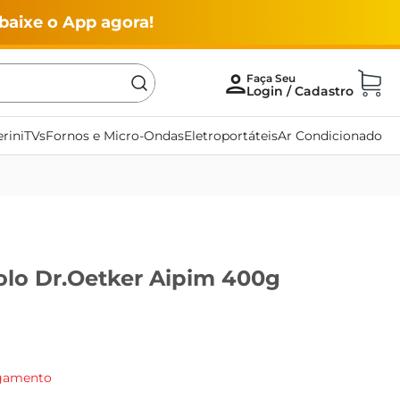
baixe o App agora!
rini
TVs
Fornos e Micro-Ondas
Eletroportáteis
Ar Condicionado
olo Dr.Oetker Aipim 400g
agamento