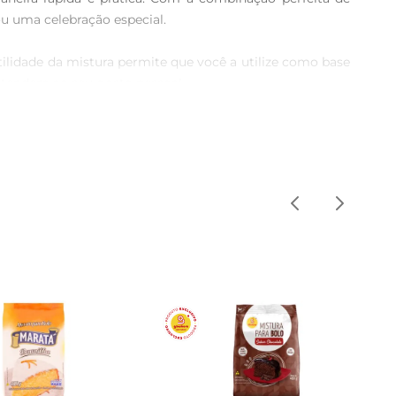
u uma celebração especial.

ilidade da mistura permite que você a utilize como base 
tendem ao seu gosto pessoal. 

ionar os ingredientes necessários e levar ao forno. Em 
rmazenar em local fresco e seco, longe da luz direta, 
alegria para a sua mesa.