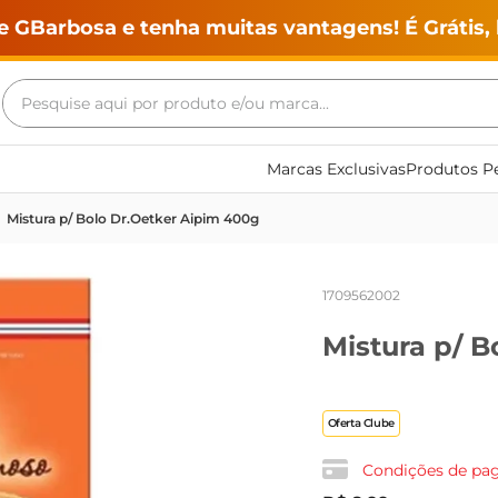
e GBarbosa e tenha muitas vantagens! É Grátis, 
Pesquise aqui por produto e/ou marca...
Termos mais buscados
Marcas Exclusivas
Produtos Pe
geladeira
Mistura p/ Bolo Dr.Oetker Aipim 400g
maquina lavar
fogao
1709562002
café
Mistura p/ B
cerveja
frango
leite
Oferta Clube
vinho
Condições de p
leite pó