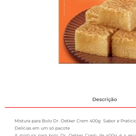
Descrição
Mistura para Bolo Dr. Oetker Crem 400g  Sabor e Pratici
Delícias em um só pacote  

A mistura para bolo Dr. Oetker Crem de 400g é a esco