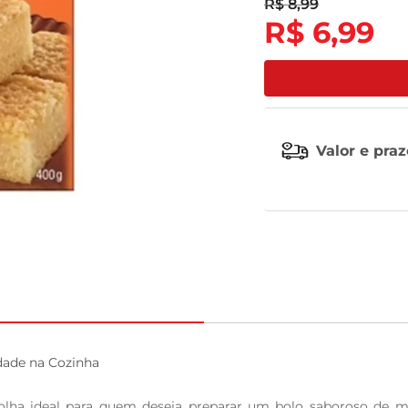
R$
8
,
99
R$
6
,
99
tv
Valor e pra
dade na Cozinha

lha ideal para quem deseja preparar um bolo saboroso de ma