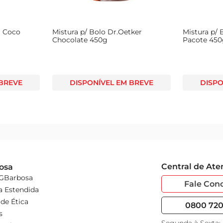
á Coco
Mistura p/ Bolo Dr.Oetker
Mistura p/ 
Chocolate 450g
Pacote 45
 BREVE
DISPONÍVEL EM BREVE
DISPO
Central de At
osa
 GBarbosa
Fale Con
a Estendida
de Ética
0800 720 
s