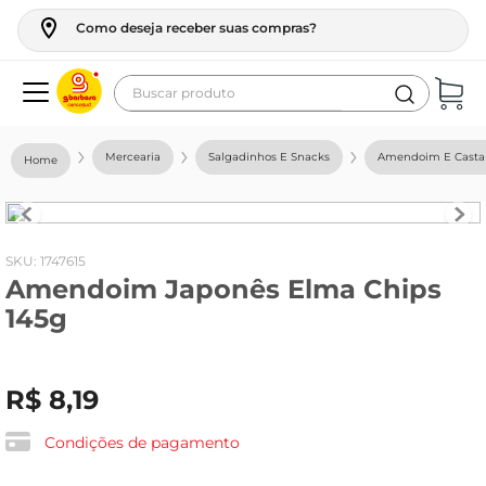
Como deseja receber suas compras?
Buscar produto
Termos mais buscados
Mercearia
Salgadinhos E Snacks
Amendoim E Cast
geladeira
maquina lavar
fogao
:
1747615
Amendoim Japonês Elma Chips
café
145g
cerveja
frango
R$
8
,
19
leite
vinho
Condições de pagamento
leite pó