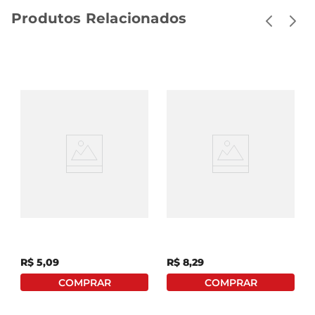
Produtos Relacionados
Amendoim Crocante
Amendoim Japonês
Crokíssimo Chokante
Yoki Pacote 120g
Chocolate Ao Leite
Pacote 45g
R$
5
,
09
R$
8
,
29