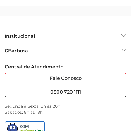
Institucional
Sobre o GBarbosa
GBarbosa
Grupo Cencosud
Trabalhe Conosco
Cartão GBarbosa
Central de Atendimento
Sobre Privacidade
Garantia Estendida
Portal do Fornecedo
Código de Ética
Fale Conosco
Nossas Lojas
Serviços
Cencosud Media
Blog GBarbosa
0800 720 1111
Black Friday
Encarte do Dia
Segunda à Sexta: 8h às 20h
Sábados: 8h às 18h