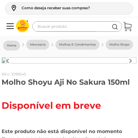
Como deseja receber suas compras?
Buscar produto
Termos mais buscados
Mercearia
Molhos E Condimentos
Molho Shoyo
geladeira
maquina lavar
fogao
:
1099545
Molho Shoyu Aji No Sakura 150ml
café
cerveja
Disponível em breve
frango
vinho
leite
tv