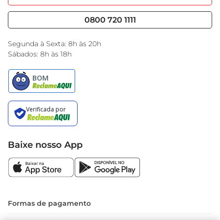
Nossas Lojas
Serviços
Cencosud Media
Blog GBarbosa
0800 720 1111
Black Friday
Encarte do Dia
Segunda à Sexta: 8h às 20h
Sábados: 8h às 18h
Baixe nosso App
Formas de pagamento