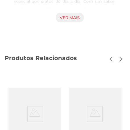
especial aos pratos do dia a dia. Com um sabor 
autêntico e equilibrado, esse molho é ideal para 
temperar carnes, saladas, legumes e até mesmo 
VER MAIS
para ser utilizado em marinadas. Sua 
versatilidade permite que você explore diferentes 
combinações, elevando o sabor de suas receitas.

Qualidade e Tradição  

Produzido com ingredientes selecionados, o 
Produtos Relacionados
Molho Shoyu Aji no Shoyu traz a tradição da 
culinária oriental para a sua mesa. Seu processo 
de fermentação natural garante um sabor rico e 
profundo, que se destaca em qualquer prato. A 
embalagem de 150ml é prática e ideal para quem 
deseja experimentar ou já é fã desse molho 
clássico.

Sugestões de Uso  

Experimente o Molho Shoyu Aji no Shoyu como 
acompanhamento para sushi e sashimi, ou 
utilizeo para dar um novo ar a pratos como 