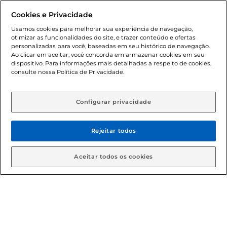
Dúvidas frequentes (FAQ)
Cookies e Privacidade
Política de troca e devolução
Usamos cookies para melhorar sua experiência de navegação,
otimizar as funcionalidades do site, e trazer conteúdo e ofertas
Política de entrega
personalizadas para você, baseadas em seu histórico de navegação.
Ao clicar em aceitar, você concorda em armazenar cookies em seu
dispositivo. Para informações mais detalhadas a respeito de cookies,
consulte nossa Política de Privacidade.
Configurar privacidade
Rejeitar todos
Condições gerais: Em caso de divergência de valores, o
valor válido é o do carrinho de compras. Fotos ilustrativas.
Aceitar todos os cookies
Compras sujeitas a confirmação de estoque. Compras
podem ser canceladas em caso de suspeita de fraude. A fim
de garantir o acesso de um maior número de clientes as
nossas promoções, a compra de produtos com preços
promocionais poderá ter sua quantidade limitada por
cliente. Os preços, ofertas e condições são exclusivos para
o e-commerce e válidos durante o dia de hoje, podendo