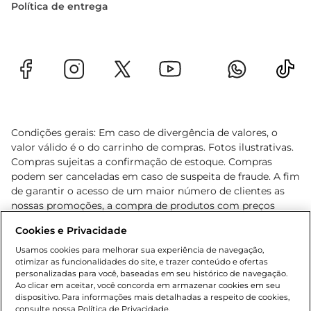
Política de entrega
Condições gerais: Em caso de divergência de valores, o
valor válido é o do carrinho de compras. Fotos ilustrativas.
Compras sujeitas a confirmação de estoque. Compras
podem ser canceladas em caso de suspeita de fraude. A fim
de garantir o acesso de um maior número de clientes as
nossas promoções, a compra de produtos com preços
promocionais poderá ter sua quantidade limitada por
Cookies e Privacidade
cliente. Os preços, ofertas e condições são exclusivos para
o e-commerce e válidos durante o dia de hoje, podendo
Usamos cookies para melhorar sua experiência de navegação,
otimizar as funcionalidades do site, e trazer conteúdo e ofertas
sofrer alterações sem prévia notificação. Proibida a venda
personalizadas para você, baseadas em seu histórico de navegação.
de bebidas alcoólicas para menores de 18 anos, conforme
Ao clicar em aceitar, você concorda em armazenar cookies em seu
Lei n.º 8069/90, art. 81, inciso II (Estatuto da Criança e do
dispositivo. Para informações mais detalhadas a respeito de cookies,
Adolescente). Preços e condições exclusivos para o
consulte nossa Política de Privacidade.