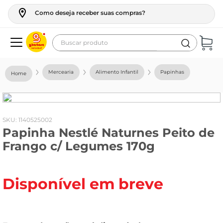
Como deseja receber suas compras?
Buscar produto
Termos mais buscados
Mercearia
Alimento Infantil
Papinhas
geladeira
maquina lavar
fogao
:
1140525002
Papinha Nestlé Naturnes Peito de
café
Frango c/ Legumes 170g
cerveja
frango
Disponível em breve
vinho
leite
tv