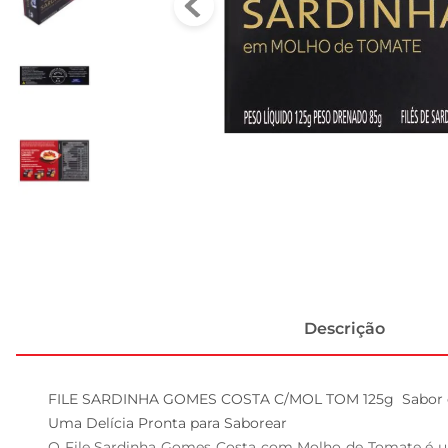
Descrição
FILE SARDINHA GOMES COSTA C/MOL TOM 125g  Sabor e 
Uma Delícia Pronta para Saborear  

O File Sardinha Gomes Costa com Molho de Tomate é um