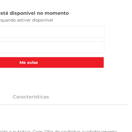
Me avise
Características
da e nutritiva. Com 125g de sardinhas cuidadosamente 