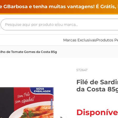
e GBarbosa e tenha muitas vantagens! É Grátis, 
Pesquise aqui por produto e/ou marca...
Termos mais buscados
Marcas Exclusivas
Produtos Pe
geladeira
olho de Tomate Gomes da Costa 85g
maquina lavar
fogao
572647
café
Filé de Sar
cerveja
da Costa 85
frango
leite
vinho
Disponíve
leite pó