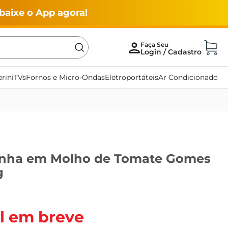
baixe o App agora!
rini
TVs
Fornos e Micro-Ondas
Eletroportáteis
Ar Condicionado
dinha em Molho de Tomate Gomes
g
l em breve