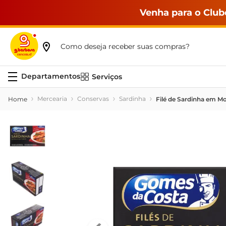
Venha para o Club
Como deseja receber suas compras?
Serviços
Mercearia
Conservas
Sardinha
Filé de Sardinha em M