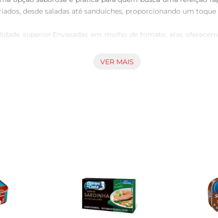
ariados, desde saladas até sanduíches, proporcionando um toque 
lidade superior.Envasadas em molho de tomate, elas oferecem
a garfada uma experiência deliciosa. Além disso, a embal
 mão.

VER MAIS
er utilizado em diversas receitas. Experimente adicionálo a u
duto permite que você crie refeições saborosas em poucos minut
ente fonte de proteínas e ômega3, essenciaispara uma alimenta
ar geral. Cada porção oferece nutrientes importantes, tornando
 Sardinha Gomes Costa em uma salada fresca com folhas verdes, 
getais. As possibilidades são muitas, e o sabor é sempre garan