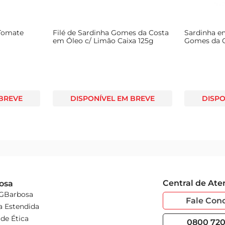
 Tomate
Filé de Sardinha Gomes da Costa
Sardinha 
em Óleo c/ Limão Caixa 125g
Gomes da C
 BREVE
DISPONÍVEL EM BREVE
DISPO
Central de At
osa
 GBarbosa
Fale Con
a Estendida
de Ética
0800 720 