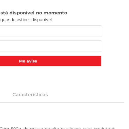
Me avise
Características
 Com 500g de massa de alta qualidade, este produto é 