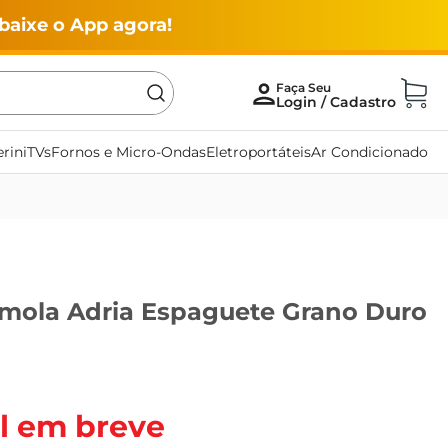
baixe o App agora!
rini
TVs
Fornos e Micro-Ondas
Eletroportáteis
Ar Condicionado
mola Adria Espaguete Grano Duro
l em breve