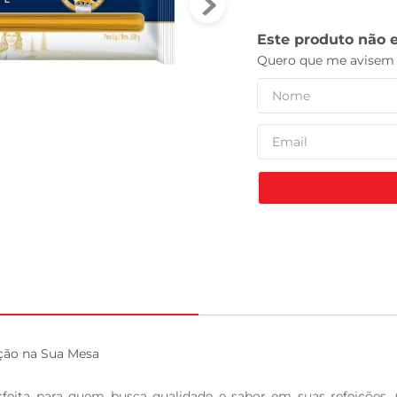
tv
ção na Sua Mesa

feita para quem busca qualidade e sabor em suas refeições.