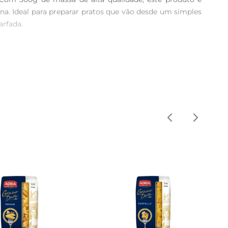
na. Ideal para preparar pratos que vão desde um simples 
rfada.

que resulta em uma massa que não só cozinha de maneira 
para acompanhar uma variedade de ingredientes, desde 
 sal, por cerca de 8 a 10 minutos, até atingir o ponto 
para uma refeição que encanta a todos. Além disso, ele 
. Após aberto, mantenha em um recipiente hermético para 
a refeição será uma celebração de sabores e tradições.