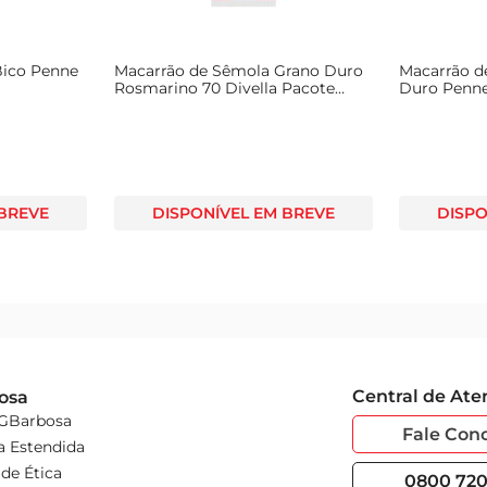
Bico Penne
Macarrão de Sêmola Grano Duro
Macarrão d
Rosmarino 70 Divella Pacote
Duro Penne
500g
 BREVE
DISPONÍVEL EM BREVE
DISPO
Central de At
osa
 GBarbosa
Fale Con
a Estendida
de Ética
0800 720 