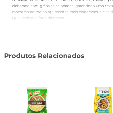
elaborado com grãos selecionados, garantindo uma textur
macarrão ao molho até receitas mais elaboradas, ele se de
Qualidade que faz a diferença  

Produzido com a mais alta tecnologia, o Macarrão Adria
uniforme, mas também absorve os sabores dos molhos d
vegetais frescos até carnes suculentas, tornando cada pr
Sugestões de preparo  

Para aproveitar ao máximo o sabor do Macarrão Adria Ba
Produtos Relacionados
desejado. Experimente combinálo com um molho de tomate
é uma excelente base para saladas frias, oferecendo umao
Armazenamento e conservação  

Para garantir a frescura e a qualidade do produto, reco
preservar suascaracterísticas por mais tempo. Com o Mac