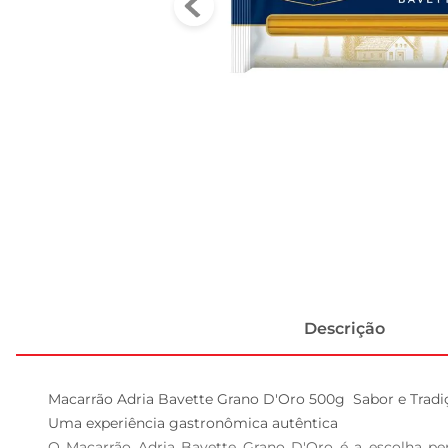
Descrição
Macarrão Adria Bavette Grano D'Oro 500g  Sabor e Tradi
Uma experiência gastronômica autêntica  

O Macarrão Adria Bavette Grano D'Oro é a escolha per