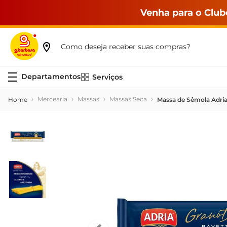
Venha para o Club
Como deseja receber suas compras?
Serviços
Mercearia
Massas
Massas Seca
Massa de Sêmola Adri