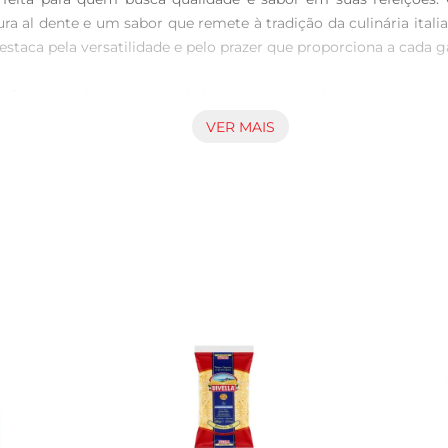
a al dente e um sabor que remete à tradição da culinária italia
staca pela versatilidade e pelo prazer que proporciona a cada ga
 Bavette é feito a partir de trigo de qualidade superior, o 
e forma excepcional. Sua espessura e formato são perfeitos 
VER MAIS
ato uma verdadeira obraprima.

vette, recomendase cozinhálo em água fervente com um toque de
 caseiro, ervas frescas e um toque de queijo parmesão ralado 
pção leve e saborosa para os dias quentes.

mendase armazenálo em local seco e fresco, longe da luz direta
arrão Adria Bavette Grano D'Oro, você tem a certeza de que cad