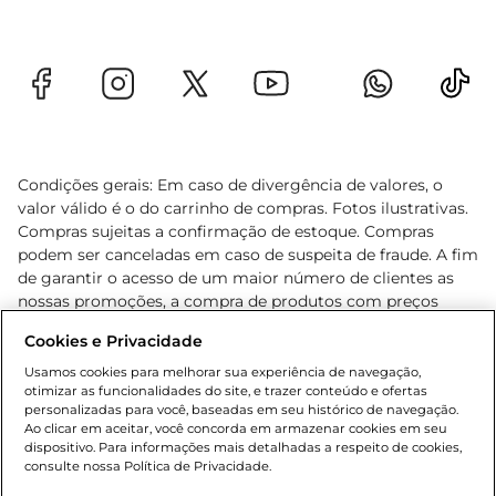
Condições gerais: Em caso de divergência de valores, o
valor válido é o do carrinho de compras. Fotos ilustrativas.
Compras sujeitas a confirmação de estoque. Compras
podem ser canceladas em caso de suspeita de fraude. A fim
de garantir o acesso de um maior número de clientes as
nossas promoções, a compra de produtos com preços
promocionais poderá ter sua quantidade limitada por
Cookies e Privacidade
cliente. Os preços, ofertas e condições são exclusivos para
o e-commerce e válidos durante o dia de hoje, podendo
Usamos cookies para melhorar sua experiência de navegação,
otimizar as funcionalidades do site, e trazer conteúdo e ofertas
sofrer alterações sem prévia notificação. Proibida a venda
personalizadas para você, baseadas em seu histórico de navegação.
de bebidas alcoólicas para menores de 18 anos, conforme
Ao clicar em aceitar, você concorda em armazenar cookies em seu
Lei n.º 8069/90, art. 81, inciso II (Estatuto da Criança e do
dispositivo. Para informações mais detalhadas a respeito de cookies,
Adolescente). Preços e condições exclusivos para o
consulte nossa Política de Privacidade.
www.gbarbosa.com.br
, podendo sofrer alterações sem