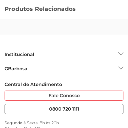
Produtos Relacionados
Institucional
Sobre o GBarbosa
GBarbosa
Grupo Cencosud
Trabalhe Conosco
Cartão GBarbosa
Central de Atendimento
Sobre Privacidade
Garantia Estendida
Portal do Fornecedo
Código de Ética
Fale Conosco
Nossas Lojas
Serviços
Cencosud Media
Blog GBarbosa
0800 720 1111
Black Friday
Encarte do Dia
Segunda à Sexta: 8h às 20h