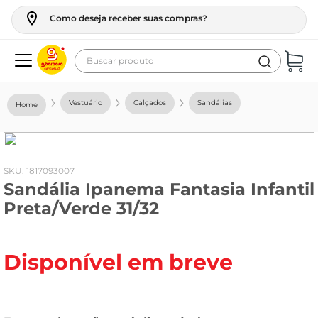
Como deseja receber suas compras?
Buscar produto
Termos mais buscados
Vestuário
Calçados
Sandálias
geladeira
maquina lavar
fogao
:
1817093007
Sandália Ipanema Fantasia Infantil
café
Preta/Verde 31/32
cerveja
frango
Disponível em breve
leite
vinho
leite pó