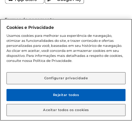
Formas de pagamento
Cookies e Privacidade
Dúvidas frequentes (FAQ)
Usamos cookies para melhorar sua experiência de navegação,
otimizar as funcionalidades do site, e trazer conteúdo e ofertas
Política de troca e devolução
personalizadas para você, baseadas em seu histórico de navegação.
Ao clicar em aceitar, você concorda em armazenar cookies em seu
dispositivo. Para informações mais detalhadas a respeito de cookies,
Política de entrega
consulte nossa Política de Privacidade.
Configurar privacidade
Rejeitar todos
Condições gerais: Em caso de divergência de valores, o
Aceitar todos os cookies
valor válido é o do carrinho de compras. Fotos ilustrativas.
Compras sujeitas a confirmação de estoque. Compras
podem ser canceladas em caso de suspeita de fraude. A fim