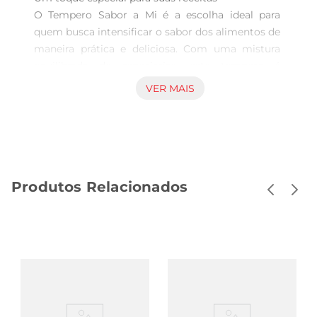
O Tempero Sabor a Mi é a escolha ideal para 
quem busca intensificar o sabor dos alimentos de 
maneira prática e deliciosa. Com uma mistura 
equilibrada de especiarias, este tempero é 
perfeito para dar um novo ar a carnes, legumes, 
VER MAIS
sopas e muito mais. Sua formulação sem 
pimenta permite que você aproveite o sabor 
intenso sem o ardor, tornandoo versátil para toda 
a família.

Ingredientes selecionados para um sabor 
Produtos Relacionados
autêntico  

Estetempero é elaborado com ingredientes de 
alta qualidade, garantindo um resultado saboroso 
em cada prato. A combinação de ervas e 
especiarias foi cuidadosamente pensada para 
proporcionar um paladar rico e envolvente, ideal 
para quem aprecia uma culinária cheia de 
nuances. Com 300g, você terá uma quantidade 