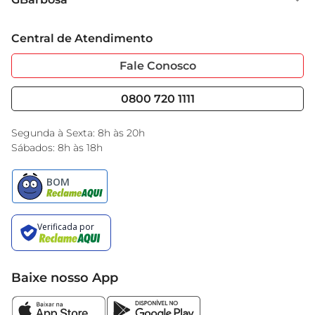
Grupo Cencosud
toda a diferença na sua cozinha
Trabalhe Conosco
Cartão GBarbosa
Central de Atendimento
Sobre Privacidade
Garantia Estendida
Portal do Fornecedo
Código de Ética
Fale Conosco
Nossas Lojas
Serviços
Cencosud Media
Blog GBarbosa
0800 720 1111
Black Friday
Encarte do Dia
Segunda à Sexta: 8h às 20h
Sábados: 8h às 18h
Baixe nosso App