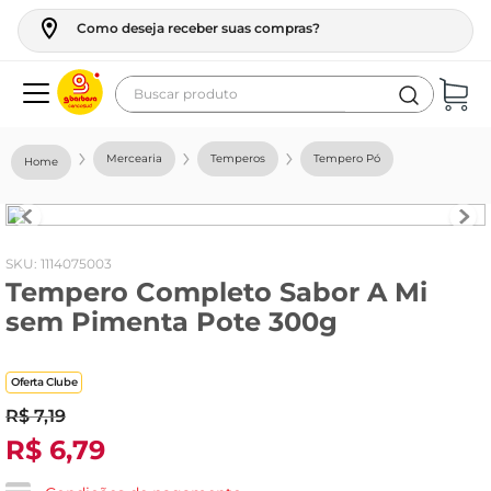
Como deseja receber suas compras?
Buscar produto
Termos mais buscados
Mercearia
Temperos
Tempero Pó
geladeira
maquina lavar
fogao
:
1114075003
Tempero Completo Sabor A Mi
café
sem Pimenta Pote 300g
cerveja
frango
Oferta Clube
vinho
R$
7
,
19
R$
6
,
79
leite
tv