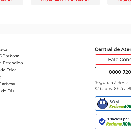
 BREVE
DISPONÍVEL EM BREVE
DISPO
Central de At
osa
 GBarbosa
Fale Con
a Estendida
de Ética
0800 720 
s
Segunda à Sexta:
Barbosa
Sábados: 8h às 18
 do Dia