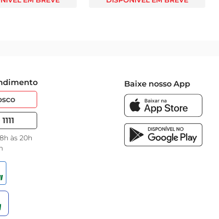
NÍVEL EM BREVE
DISPONÍVEL EM BREVE
endimento
Baixe nosso App
osco
1111
 8h às 20h
h