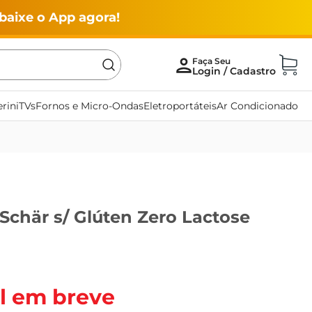
baixe o App agora!
rini
TVs
Fornos e Micro-Ondas
Eletroportáteis
Ar Condicionado
Schär s/ Glúten Zero Lactose
g
l em breve