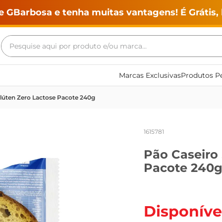
e GBarbosa e tenha muitas vantagens! É Grátis, 
Pesquise aqui por produto e/ou marca...
Termos mais buscados
Marcas Exclusivas
Produtos Pe
geladeira
Glúten Zero Lactose Pacote 240g
maquina lavar
fogao
1615781
café
Pão Caseiro 
cerveja
Pacote 240
frango
leite
vinho
Disponíve
leite pó