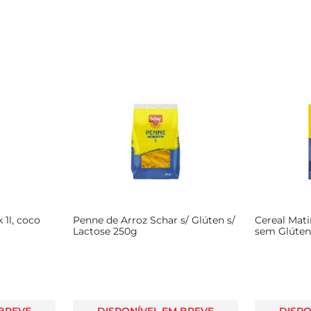
 1l, coco
Penne de Arroz Schar s/ Glúten s/
Cereal Mati
Lactose 250g
sem Glúten
250g