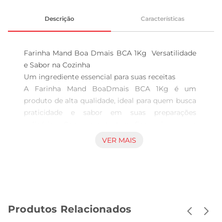
Descrição
Características
Farinha Mand Boa Dmais BCA 1Kg  Versatilidade 
e Sabor na Cozinha

Um ingrediente essencial para suas receitas  

A Farinha Mand BoaDmais BCA 1Kg é um 
produto de alta qualidade, ideal para quem busca 
praticidade e sabor em suas preparações 
culinárias. Com uma textura fina e leve, essa 
farinha é perfeita para a elaboração de pães, 
VER MAIS
bolos, tortas e diversas outras delícias. Sua 
composição permite que os pratos fiquem com 
uma consistência ideal, garantindo resultados 
sempre satisfatórios.

Qualidade e sabor em cada grama  

Produtos Relacionados
Produzida com grãos selecionados, a Farinha 
Mand Boa Dmais é rica em nutrientes e possui 