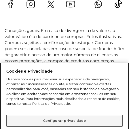
Condições gerais: Em caso de divergência de valores, o
valor válido é o do carrinho de compras. Fotos ilustrativas.
Compras sujeitas a confirmação de estoque. Compras
podem ser canceladas em caso de suspeita de fraude. A fim
de garantir o acesso de um maior número de clientes as
nossas promoções, a compra de produtos com preços
promocionais poderá ter sua quantidade limitada por
Cookies e Privacidade
cliente. Os preços, ofertas e condições são exclusivos para
o e-commerce e válidos durante o dia de hoje, podendo
Usamos cookies para melhorar sua experiência de navegação,
otimizar as funcionalidades do site, e trazer conteúdo e ofertas
sofrer alterações sem prévia notificação. Proibida a venda
personalizadas para você, baseadas em seu histórico de navegação.
de bebidas alcoólicas para menores de 18 anos, conforme
Ao clicar em aceitar, você concorda em armazenar cookies em seu
Lei n.º 8069/90, art. 81, inciso II (Estatuto da Criança e do
dispositivo. Para informações mais detalhadas a respeito de cookies,
Adolescente). Preços e condições exclusivos para o
consulte nossa Política de Privacidade.
www.gbarbosa.com.br
, podendo sofrer alterações sem
aviso prévio. O valor mínimo para as compras on-line é de
R$ 80,00.
Configurar privacidade