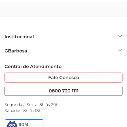
Institucional
Sobre o GBarbosa
GBarbosa
Grupo Cencosud
Trabalhe Conosco
Cartão GBarbosa
Central de Atendimento
Sobre Privacidade
Garantia Estendida
Portal do Fornecedo
Código de Ética
Fale Conosco
Nossas Lojas
Serviços
Cencosud Media
Blog GBarbosa
0800 720 1111
Black Friday
Encarte do Dia
Segunda à Sexta: 8h às 20h
Sábados: 8h às 18h