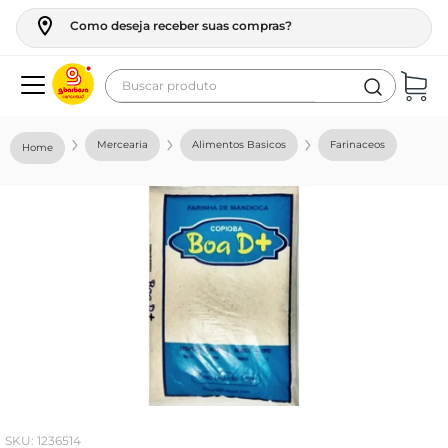
Como deseja receber suas compras?
Buscar produto
Termos mais buscados
Mercearia
Alimentos Basicos
Farinaceos
geladeira
maquina lavar
fogao
café
cerveja
frango
vinho
leite
:
1236514
tv