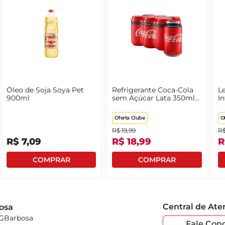
Óleo de Soja Soya Pet
Refrigerante Coca-Cola
Le
900ml
sem Açúcar Lata 350ml
In
com 6 Unidades Leve
Mais Pague Menos
Oferta Clube
O
R$
19
,
99
R
R$
7
,
09
R$
18
,
99
R
Central de At
osa
 GBarbosa
Fale Con