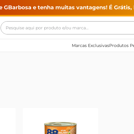
e GBarbosa e tenha muitas vantagens! É Grátis, 
Pesquise aqui por produto e/ou marca...
Termos mais buscados
Marcas Exclusivas
Produtos Pe
geladeira
maquina lavar
fogao
café
cerveja
frango
leite
vinho
leite pó