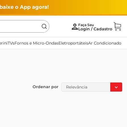
baixe o App agora!
rini
TVs
Fornos e Micro-Ondas
Eletroportáteis
Ar Condicionado
Ordenar por
Relevância