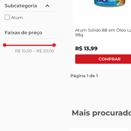
Subcategoria
Atum
Atum Sólido 88 em Óleo L
Faixas de preço
98g
R$
13
,
99
R$ 10,00
–
R$ 20,00
Página
1
de
1
Mais procurado