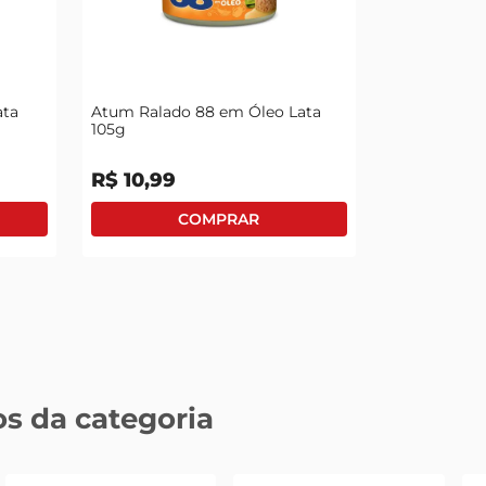
tv
ata
Atum Ralado 88 em Óleo Lata
105g
R$
10
,
99
s da categoria