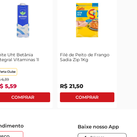
ite Uht Betânia
Filé de Peito de Frango
tegral Vitaminas 1l
Sadia Zip 1Kg
ferta Clube
$
6
,
39
$
5
,
59
R$
21
,
50
endimento
Baixe nosso App
osco