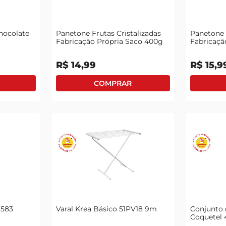
tv
hocolate
Panetone Frutas Cristalizadas
Panetone 
Fabricação Própria Saco 400g
Fabricaçã
R$
14
,
99
R$
15
,
9
 583
Varal Krea Básico 51PV18 9m
Conjunto 
Coquetel
Unidades