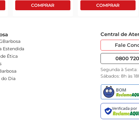
Central de At
osa
 GBarbosa
Fale Con
a Estendida
de Ética
0800 720 
s
Segunda à Sexta:
Barbosa
Sábados: 8h às 18
 do Dia