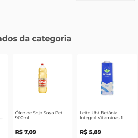
ados da categoria
Óleo de Soja Soya Pet
Leite Uht Betânia
do
900ml
Integral Vitaminas 1l
R$
7
,
09
R$
5
,
89