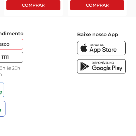
endimento
Baixe nosso App
osco
1111
 8h às 20h
h