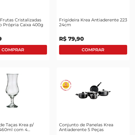
Frutas Cristalizadas
Frigideira Krea Antiaderente 223
o Própria Caixa 400g
24cm
9
R$
79
,
90
de Taças Krea p/
Conjunto de Panelas Krea
 460ml com 4
Antiaderente 5 Peças