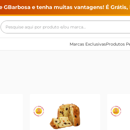
e GBarbosa e tenha muitas vantagens! É Grátis, 
Pesquise aqui por produto e/ou marca...
Termos mais buscados
Marcas Exclusivas
Produtos Pe
geladeira
maquina lavar
fogao
café
cerveja
frango
leite
vinho
leite pó