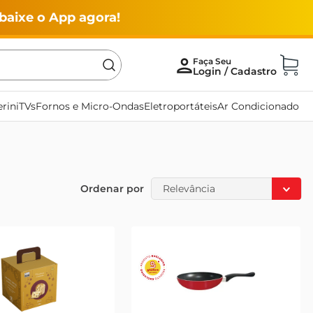
baixe o App agora!
rini
TVs
Fornos e Micro-Ondas
Eletroportáteis
Ar Condicionado
Ordenar por
Relevância