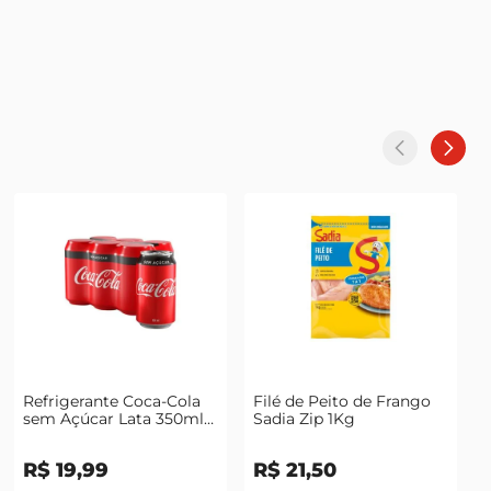
Refrigerante Coca-Cola
Filé de Peito de Frango
sem Açúcar Lata 350ml
Sadia Zip 1Kg
com 6 Unidades Leve
Mais Pague Menos
R$
19
,
99
R$
21
,
50