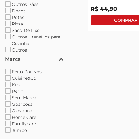
Outros Pães
R$
44
,
90
Doces
Potes
Pizza
Saco De Lixo
Outros Utensílios para
Cozinha
Outros
Marca
Feito Por Nos
Cuisine&Co
Krea
Perini
Sem Marca
Gbarbosa
Giovanna
Home Care
Familycare
Jumbo